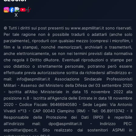
© Tutti i diritti sui post presenti su www.aspmilitari.it sono riservati.
Per tale ragione non è possibile tradurli o adattarli (anche solo
parzialmente), riprodurli con qualsiasi mezzo (compresi i microfilm, i
film e la stampa), nonché memorizzarli, archiviarli o trasmetterli,
anche elettronicamente, se non nei termini previsti dalla normativa
che regola il Diritto d’Autore. Eventuali riproduzioni o stampe per
uso didattico o strettamente personale, potranno però essere
effettuate previa autorizzazione scritta da richiedersi all’indirizzo e-
mail: info@aspmilitari.it Associazione Sindacale Professionisti
Militari - Assenso del Ministero della Difesa del 03 settembre 2020
- Iscritta all'Albo Ministeriale in data 15 novembre 2022 alla
posizione n.8 - Iscritta all'Agenzia delle Entrate in data 18 novembre
2020 - Codice Fiscale: 96466940580 - Sede Legale: Via Antonio
Vivaldi n°13 - CAP 00043 Ciampino (RM) - Tel: 06.89113742 - Il
Responsabile della Protezione dei Dati (RPD) è reperibile
all'indirizzo mail: dpo@aspmilitari.it - Indirizzo PEC:
aspmilitari@pec.it. Sito realizzato dai sostenitori ASPMI in