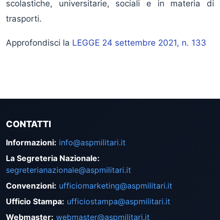
scolastiche, universitarie, sociali e in materia di
trasporti.
Approfondisci la
LEGGE 24 settembre 2021, n. 133
CONTATTI
Informazioni
:
info@aspmilitari.it
La Segreteria Nazionale
:
segreterianazionale@aspmilitari.it
Convenzioni
:
ufficiomarketing@aspmilitari.it
Ufficio Stampa
:
ufficiostampa@aspmilitari.it
Webmaster
:
webmaster@aspmilitari.it