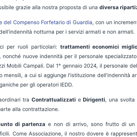
ssibile grazie alla nostra proposta di una
diversa riparti
ne del Compenso Forfetario di Guardia
, con un incremen
ll'indennità notturna per i servizi armati e non armati.
ci per ruoli particolari:
trattamenti economici miglio
, nonché nuove indennità per il personale specializzato 
i Mobili Campali. Dal 1° gennaio 2024, il personale de
ensili, a cui si aggiunge l'istituzione dell'indennità arti
ganiche per gli operatori IEDD.
aordinari tra
Contrattualizzati
e
Dirigenti
, una svolt
arte alla contrattazione.
punto di partenza
e non di arrivo, sono frutto di u
ficili. Come Associazione, il nostro dovere è rappresenta