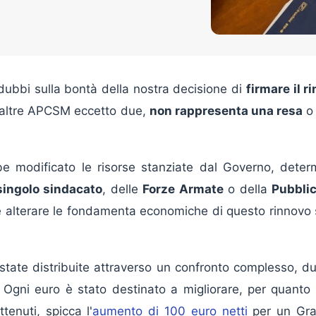
dubbi sulla bontà della nostra decisione di
firmare il r
le altre APCSM eccetto due,
non rappresenta una resa
o 
e modificato le risorse stanziate dal Governo, determi
singolo sindacato
, delle
Forze Armate
o della
Pubbli
e alterare le fondamenta economiche di questo rinnovo s
no state distribuite attraverso un confronto complesso, 
. Ogni euro è stato destinato a migliorare, per quanto 
ttenuti, spicca l'
aumento di 100 euro netti
per un Grad