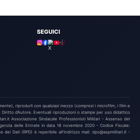
SEGUICI
lmente), riprodurli con qualsiasi mezzo (compresi i microfilm, i film e
l Diritto d’Autore. Eventuali riproduzioni o stampe per uso didattico
ari.it Associazione Sindacale Professionisti Militari - Assenso del
l'Agenzia delle Entrate in data 18 novembre 2020 - Codice Fiscale:
 Dati (RPD) è reperibile all'indirizzo mail: dpo@aspmilitari.it -