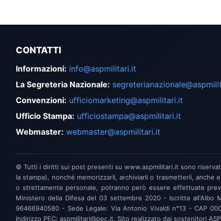
CONTATTI
Informazioni
:
info@aspmilitari.it
La Segreteria Nazionale
:
segreterianazionale@aspmilita
Convenzioni
:
ufficiomarketing@aspmilitari.it
Ufficio Stampa
:
ufficiostampa@aspmilitari.it
Webmaster
:
webmaster@aspmilitari.it
© Tutti i diritti sui post presenti su www.aspmilitari.it sono riserva
la stampa), nonché memorizzarli, archiviarli o trasmetterli, anche e
o strettamente personale, potranno però essere effettuate previa a
Ministero della Difesa del 03 settembre 2020 - Iscritta all'Albo 
96466940580 - Sede Legale: Via Antonio Vivaldi n°13 - CAP 00043 C
Indirizzo PEC: aspmilitari@pec.it. Sito realizzato dai sostenitori A