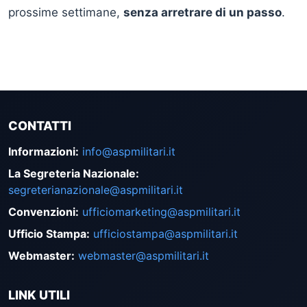
prossime settimane,
senza arretrare di un passo
.
CONTATTI
Informazioni
:
info@aspmilitari.it
La Segreteria Nazionale
:
segreterianazionale@aspmilitari.it
Convenzioni
:
ufficiomarketing@aspmilitari.it
Ufficio Stampa
:
ufficiostampa@aspmilitari.it
Webmaster
:
webmaster@aspmilitari.it
LINK UTILI