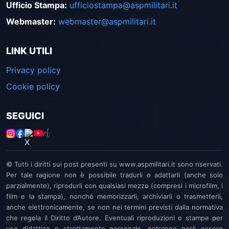
Ufficio Stampa
:
ufficiostampa@aspmilitari.it
Webmaster
:
webmaster@aspmilitari.it
LINK UTILI
Privacy policy
Cookie policy
SEGUICI
© Tutti i diritti sui post presenti su www.aspmilitari.it sono riservati.
Per tale ragione non è possibile tradurli o adattarli (anche solo
parzialmente), riprodurli con qualsiasi mezzo (compresi i microfilm, i
film e la stampa), nonché memorizzarli, archiviarli o trasmetterli,
anche elettronicamente, se non nei termini previsti dalla normativa
che regola il Diritto d’Autore. Eventuali riproduzioni o stampe per
uso didattico o strettamente personale, potranno però essere