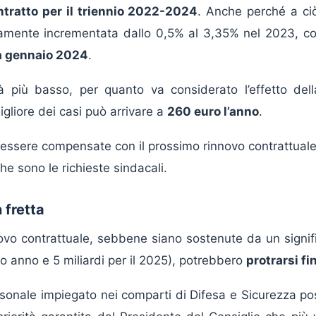
ntratto per il triennio 2022-2024
. Anche perché a ciò
eamente incrementata dallo 0,5% al 3,35% nel 2023, co
da gennaio 2024
.
à più basso, per quanto va considerato l’effetto dell
gliore dei casi può arrivare a
260 euro l’anno
.
o essere compensate con il prossimo rinnovo contrattual
che sono le richieste sindacali.
 fretta
innovo contrattuale, sebbene siano sostenute da un signif
mo anno e 5 miliardi per il 2025), potrebbero
protrarsi fi
rsonale impiegato nei comparti di Difesa e Sicurezza pos