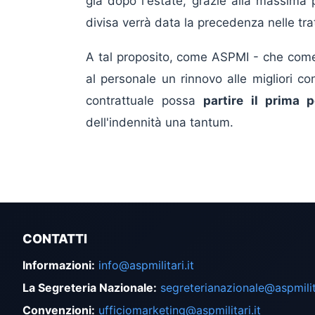
già dopo l'estate, grazie alla massima 
divisa verrà data la precedenza nelle trat
A tal proposito, come ASPMI - che come 
al personale un rinnovo alle migliori co
contrattuale possa
partire il prima p
dell'indennità una tantum.
CONTATTI
Informazioni
:
info@aspmilitari.it
La Segreteria Nazionale
:
segreterianazionale@aspmilita
Convenzioni
:
ufficiomarketing@aspmilitari.it